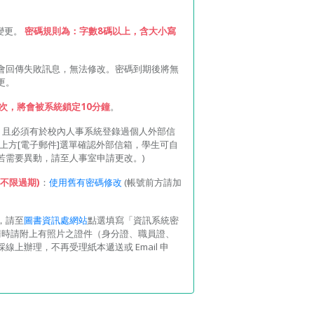
變更。
密碼規則為：字數8碼以上，含大小寫
會回傳失敗訊息，無法修改。密碼到期後將無
更。
次，將會被系統鎖定10分鐘
。
，且必須有於校內人事系統登錄過個人外部信
上方[電子郵件]選單確認外部信箱，學生可自
若需要異動，請至人事室申請更改。)
不限過期)
：
使用舊有密碼修改
(帳號前方請加
，請至
圖書資訊處網站
點選填寫「資訊系統密
。申請時請附上有照片之證件（身分證、職員證、
上辦理，不再受理紙本遞送或 Email 申