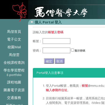
個人 Portal 登入
馬偕首頁
請輸入您的
帳號
及
密碼
電子公文
帳號：
校園Mail
密碼：
顯示密碼
馬偕雲
全校課程查詢
學生學習歷程
Portal登入注意事項
E-portfolio
課程地圖
登入Portal帳號，教職員：
帳號
@mmu.ed
圖書電子資源
輸入@郵件位址
。
交通服務
目前推行校園系統單一帳號，適用系統已包含Po
人借閱查詢、電子資源管理系統、iVideo