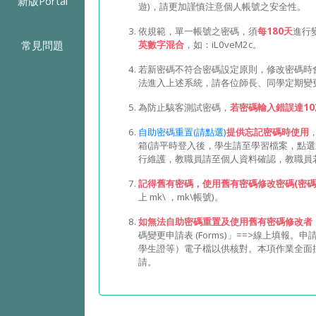
新版Portal
遊)，請更加謹慎注意個人帳號之安全性。
依規範，單一帳號之密碼，須
每180天
進行
常見問題
英數字混合
，如：iL0veM2c。
若新密碼不符合密碼設定原則，修改密碼時
法進入上述系統，請各位師長、同學定期變
為防止駭客測試密碼，
若密碼輸入錯誤達10
自助密碼重置(請點選)
提供忘記密碼時使用
箱(請平時登入後，學生請至學習檔案，點選
行維護，教職員請至個人資料確認，教職員
記得舊有密碼，使用舊有密碼修改密碼(密碼
上 mk\ ，mk\帳號)。
如無法自助密碼重置及使用舊有密碼修改者
碼變更申請表 (Forms)」==>線上填報
學生證等）電子檔以供核對。本項作業全面採線
請。