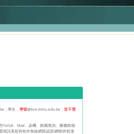
u.tw；學生：
學號
@live.mmu.edu.tw，
皆不需
rtal、Mail、桌機、館藏查詢、圖書館個
 隨選視訊系統與校外無線網路認證(網路跨校漫